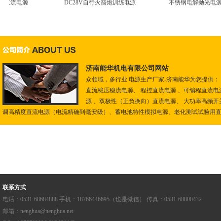
直流电源
DC28V自行火箭炮训练电源
不锈钢电解抛光电源
济南能华机电有限公司网站
众领域，多行业 电源生产厂家-济南能华为您提供：
开关电源
直流稳压稳流电源、 程控直流电源 、可编程直流电源
源 、双极性（正负换向）直流电源、 大功率高频开关
调高精度直流电源（电流精确到毫安级）、蓄电池特性模拟电源、老化测试试验用直流.
联系方式
电话：0531-68684888 手机：18766446695（也是微信） 传真：0531-68800432
邮箱：nenghua@nenghua.net