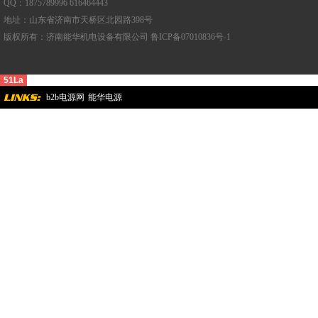
QQ：1875789996 616464443
地址：山东省济南市天桥区北园路398号
版权所有：济南能华机电设备有限公司 鲁ICP备07010836号-1
51La
b2b电源网
能华电源